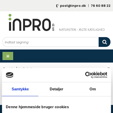
post@inpro.dk
|
76 60 88 22
Forside
/
Indkøbskurv
Indkøbskurv
Samtykke
Detaljer
Om
Din indkøbskurv er tom
Denne hjemmeside bruger cookies