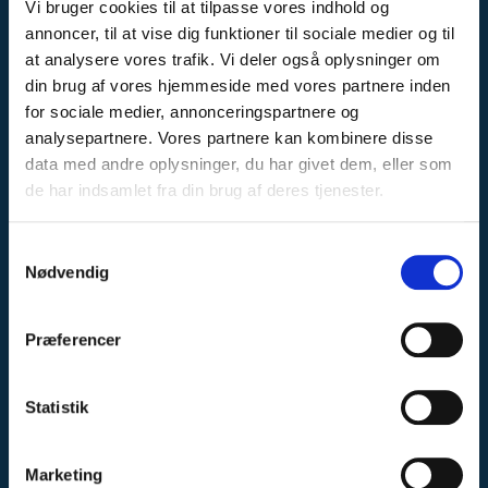
Vi bruger cookies til at tilpasse vores indhold og
annoncer, til at vise dig funktioner til sociale medier og til
at analysere vores trafik. Vi deler også oplysninger om
din brug af vores hjemmeside med vores partnere inden
for sociale medier, annonceringspartnere og
INPRO A/S
analysepartnere. Vores partnere kan kombinere disse
Smedevej 2
7190 Billund
data med andre oplysninger, du har givet dem, eller som
Denmark
de har indsamlet fra din brug af deres tjenester.
Telefonnr.
:
+4576608822
S
Mobil nr.
:
76608822
Nødvendig
E-mail
:
post@inpro.dk
a
CVR-nummer
:
30356306
m
t
Præferencer
INFORMATION
y
k
Showroom
k
Statistik
Om os
e
Kunderne siger
v
Handelsbetingelser
Marketing
Code of Conduct
a