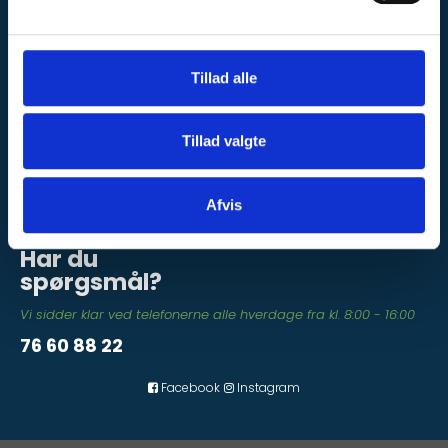
Cookies
l
Miljøafgift
g
Kontakt
Tillad alle
TOP PRODUKTER
Tillad valgte
Marmor Fliser
Travetin Fliser
Skifer Fliser
Afvis
Sandsten
Har du
spørgsmål?
Vi sidder klar ved telefonerne alle hverdage fra kl. 8:00 - 16:00
76 60 88 22
Facebook
Instagram