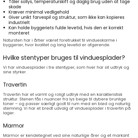
Tåler sollys, temperaturskift og daglig brug uden at tage
skade
Kræver minimal vedligehold
Giver unikt farvespil og struktur, som ikke kan kopieres
industrielt
Kan holde byggeriets fulde levetid, hvis den er korrekt
monteret
Natursten
har i årtier været foretrukket til vindueskarme i
byggerier, hvor kvalitet og lang levetid er afgørende.
Hvilke stentyper bruges til vinduesplader?
Vi har vinduesplader i tre stentyper, som hver har sit udtryk og
sine styrker.
Travertin
Travertin har et varmt og roligt udtryk med en karakteristisk
struktur. Stenen fås i nuancer fra lys beige til dybere brunlige
toner – og passer særligt godt til rum med en blød og naturlig
stemning. Vi har et bredt udvalg af
vinduesplader i travertin
på
lager.
Marmor
Marmor er kendetegnet ved sine naturlige årer og et markant