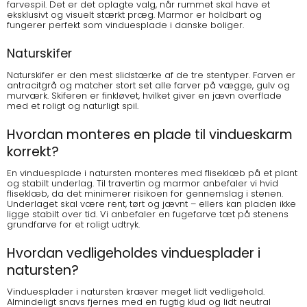
farvespil. Det er det oplagte valg, når rummet skal have et
eksklusivt og visuelt stærkt præg. Marmor er holdbart og
fungerer perfekt som vinduesplade i danske boliger.
Naturskifer
Naturskifer er den mest slidstærke af de tre stentyper. Farven er
antracitgrå og matcher stort set alle farver på vægge, gulv og
murværk. Skiferen er finkløvet, hvilket giver en jævn overflade
med et roligt og naturligt spil.
Hvordan monteres en plade til vindueskarm
korrekt?
En vinduesplade i natursten monteres med fliseklæb på et plant
og stabilt underlag. Til travertin og marmor anbefaler vi hvid
fliseklæb, da det minimerer risikoen for gennemslag i stenen.
Underlaget skal være rent, tørt og jævnt – ellers kan pladen ikke
ligge stabilt over tid. Vi anbefaler en fugefarve tæt på stenens
grundfarve for et roligt udtryk.
Hvordan vedligeholdes vinduesplader i
natursten?
Vinduesplader i natursten kræver meget lidt vedligehold.
Almindeligt snavs fjernes med en fugtig klud og lidt neutral