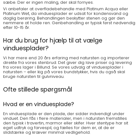
sæbe. Der er ingen maling, der skal fornyes.
Vi anbefaler at overfladebehandle med Platinum Acqua eller
Platinum Wet, da vinduesplader er udsat for kondensvand og
daglig berøring. Behandlingen beskytter stenen og gør den
nemmere at holde ren. Genbehandling er typisk først nødvendig
efter 10-15 år.
Har du brug for hjælp til at vælge
vinduesplader?
Vi har mere end 20 års erfaring med natursten og importerer
direkte fra vores stenbrud. Det giver dig lave priser og levering
fra vores lager i Billund. Se vores udvalg af vinduesplader i
natursten – eller kig på vores
bundstykker
, hvis du også skal
bruge natursten til gulvniveau.
Ofte stillede spørgsmål
Hvad er en vinduesplade?
En vinduesplade er den plade, der sidder indvendigt under
vinduet. Den fås i flere materialer, men i natursten fremstilles
den typisk i travertin, marmor eller skifer. Hver stentype har sit
eget udtryk og farvespil, og fælles for dem er, at de er
slidstærke og kræver minimal vedligehold.