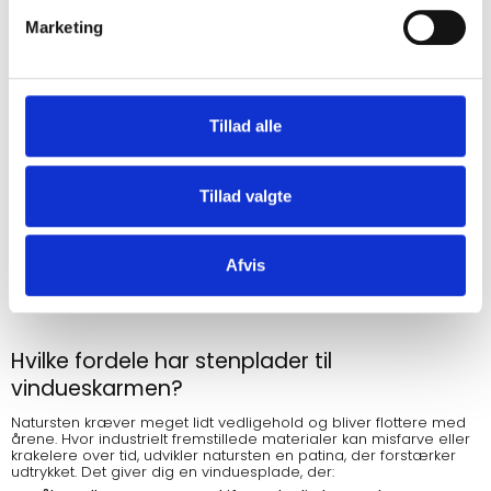
v
Marketing
a
l
g
Jura marmor Grå/Grau
Tillad alle
Mange størrelser
Tillad valgte
Vis produkt
Afvis
Hvilke fordele har stenplader til
vindueskarmen?
Natursten kræver meget lidt vedligehold og bliver flottere med
årene. Hvor industrielt fremstillede materialer kan misfarve eller
krakelere over tid, udvikler natursten en patina, der forstærker
udtrykket. Det giver dig en vinduesplade, der: