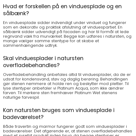
Hvad er forskellen på en vinduesplade og en
sålbænk?
En vinduesplade sidder indvendigt under vinduet og fungerer
som en dekorativ og praktisk afslutning af vinduespartiet. En
sålbænk sidder udvendigt på facaden og har til formål at lede
regnvand væk fra murværket. Begge kan udføres i natursten, og
mange vælger samme stentype for at skabe et
sammenhængende udtryk.
Skal vinduesplader i natursten
overfladebehandles?
Overfladebehandling anbefales altid til vinduesplader, da de er
udsat for kondensvand, støv og daglig berøring. Behandlingen
gør stenen nemmere at holde ren og beskytter mod pletter. Til
lyse stentyper anbefaler vi Platinum Acqua, som ikke ændrer
farven. Til mørkere sten fremhæver Platinum Wet stenens
naturlige farvespil.
Kan natursten bruges som vinduesplade i
badeværelset?
Både travertin og marmor fungerer godt som vinduesplader i
badeværelser. Det afgørende er, at stenen overfladebehandles
med et syrefrit produkt inden brug, da begge stentyper er