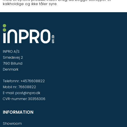
kalkholdige og ikke tåler syre.
INPRO A/S
Smedevej 2
7190 Billund
Denmark
Telefonnr.
:
+4576608822
Mobil nr.
:
76608822
E-mail
:
post@inpro.dk
CVR-nummer
:
30356306
INFORMATION
Showroom