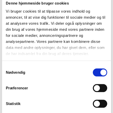
Denne hjemmeside bruger cookies
Vi bruger cookies til at tilpasse vores indhold og
annoncer, til at vise dig funktioner til sociale medier og til
at analysere vores trafik. Vi deler også oplysninger om
din brug af vores hjemmeside med vores partnere inden
for sociale medier, annonceringspartnere og
analysepartnere. Vores partnere kan kombinere disse
data med andre oplysninger, du har givet dem, eller som
de har indsamlet fra din brug af deres tjenester.
S
Nødvendig
a
m
t
Præferencer
y
k
k
Statistik
e