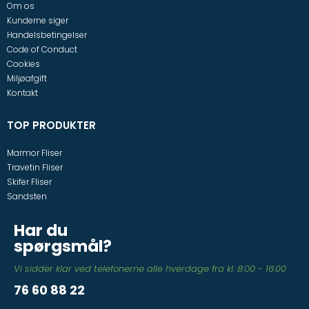
Om os
Kunderne siger
Handelsbetingelser
Code of Conduct
Cookies
Miljøafgift
Kontakt
TOP PRODUKTER
Marmor Fliser
Travetin Fliser
Skifer Fliser
Sandsten
Har du
spørgsmål?
Vi sidder klar ved telefonerne alle hverdage fra kl. 8:00 - 16:00
76 60 88 22