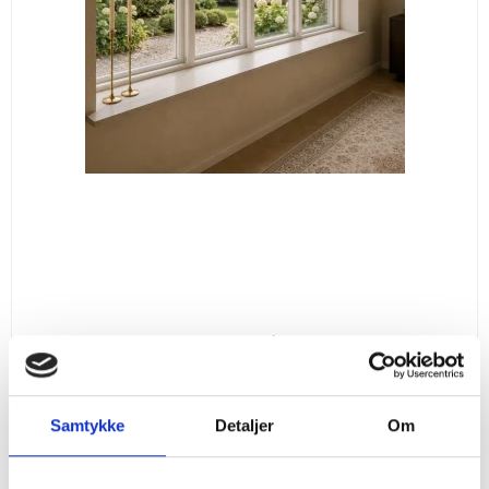
Mocca Creme vindueskarm / trin
Mange størrelser
Samtykke
Detaljer
Om
Vis produkt