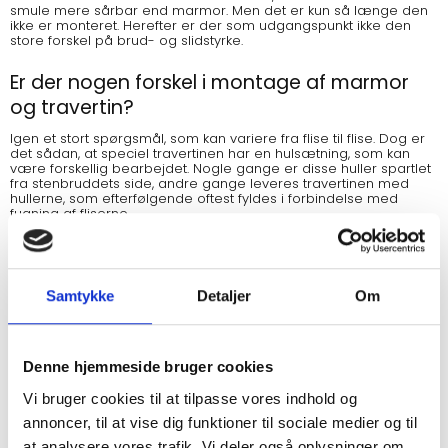
smule mere sårbar end marmor. Men det er kun så længe den
ikke er monteret. Herefter er der som udgangspunkt ikke den
store forskel på brud- og slidstyrke.
Er der nogen forskel i montage af marmor
og travertin?
Igen et stort spørgsmål, som kan variere fra flise til flise. Dog er
det sådan, at speciel travertinen har en hulsætning, som kan
være forskellig bearbejdet. Nogle gange er disse huller spartlet
fra stenbruddets side, andre gange leveres travertinen med
hullerne, som efterfølgende oftest fyldes i forbindelse med
fugning af fliserne.
Begge fliser skæres med en vinkelsliber monteret med en god
diamantklinge. Det bedste resultat opnås dog med en såkaldt
vådskærer, som kan lejes i de fleste byggemarkeder / trælaster.
Hvis bredde eller længde er større end 55 cm, skal der benyttes
en flisklæb som er godkendt til storformat fliser.
Samtykke
Detaljer
Om
Fliserne skal bagsmøres med en tandspartel på 5 mm.
Er der visuel forskel på travertin og marmor?
Denne hjemmeside bruger cookies
Ja. Det er der.
Travertinen er en rigtig hyggespreder. Varme farver som kan
Vi bruger cookies til at tilpasse vores indhold og
variere fra de sarte creme / beige farver til de meget
udtryksfulde nærmest rødlige farver.
annoncer, til at vise dig funktioner til sociale medier og til
Travertin kan skæres på 2 måder. Vein cut ( som årene i træet)
at analysere vores trafik. Vi deler også oplysninger om