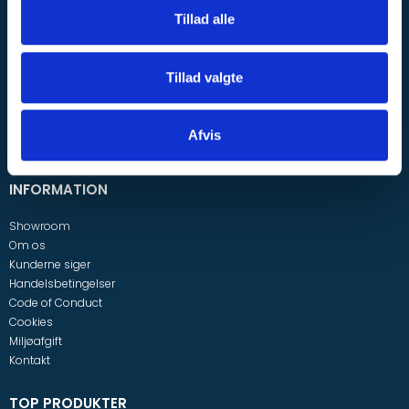
Smedevej 2
Tillad alle
7190 Billund
Denmark
Tillad valgte
Telefonnr.
:
+4576608822
Mobil nr.
:
76608822
E-mail
:
post@inpro.dk
Afvis
CVR-nummer
:
30356306
INFORMATION
Showroom
Om os
Kunderne siger
Handelsbetingelser
Code of Conduct
Cookies
Miljøafgift
Kontakt
TOP PRODUKTER