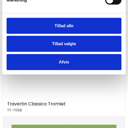
a
l
g
Tillad alle
Tillad valgte
Afvis
Travertin Classico Tromlet
TT-705B