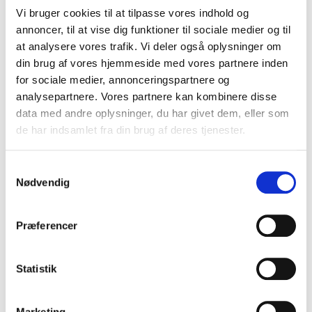
Vi bruger cookies til at tilpasse vores indhold og
annoncer, til at vise dig funktioner til sociale medier og til
at analysere vores trafik. Vi deler også oplysninger om
din brug af vores hjemmeside med vores partnere inden
for sociale medier, annonceringspartnere og
Travertin Noche
analysepartnere. Vores partnere kan kombinere disse
TT-561
data med andre oplysninger, du har givet dem, eller som
Omgående levering. Fast lavpris
de har indsamlet fra din brug af deres tjenester.
S
Vis produkt
Nødvendig
a
m
t
Præferencer
y
k
k
Statistik
e
v
Marketing