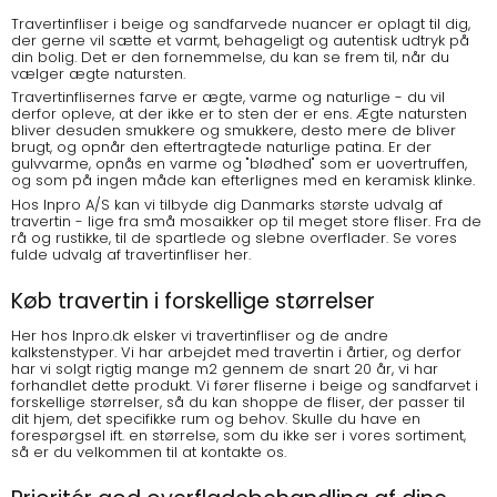
Travertinfliser i beige og sandfarvede nuancer er oplagt til dig,
der gerne vil sætte et varmt, behageligt og autentisk udtryk på
din bolig. Det er den fornemmelse, du kan se frem til, når du
vælger ægte natursten.
Travertinflisernes farve er ægte, varme og naturlige - du vil
derfor opleve, at der ikke er to sten der er ens. Ægte natursten
bliver desuden smukkere og smukkere, desto mere de bliver
brugt, og opnår den eftertragtede naturlige patina. Er der
gulvvarme, opnås en varme og "blødhed" som er uovertruffen,
og som på ingen måde kan efterlignes med en keramisk klinke.
Hos Inpro A/S kan vi tilbyde dig Danmarks største udvalg af
travertin - lige fra små mosaikker op til meget store fliser. Fra de
rå og rustikke, til de spartlede og slebne overflader. Se vores
fulde udvalg af
travertinfliser her.
Køb travertin i forskellige størrelser
Her hos Inpro.dk elsker vi travertinfliser og de andre
kalkstenstyper. Vi har arbejdet med travertin i årtier, og derfor
har vi solgt rigtig mange m2 gennem de snart 20 år, vi har
forhandlet dette produkt. Vi fører fliserne i beige og sandfarvet i
forskellige størrelser, så du kan shoppe de fliser, der passer til
dit hjem, det specifikke rum og behov. Skulle du have en
forespørgsel ift. en størrelse, som du ikke ser i vores sortiment,
så er du velkommen til at kontakte os.