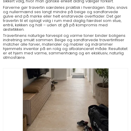
sikkert valg, hvor man ganske enkelt aldrig vælger forkert.
Farverne gør travertin særdeles praktisk i hverdagen. Støv, snavs
og nullermænd ses langt mindre på beige og sandfarvede
gulve end på mørke eller helt ensfarvede overflader. Det gør
travertin til et oplagt valg i rum med daglig færdsel som stue,
entré, køkken og hall – uden at gå på kompromis med
æstetikken.
Travertinens naturlige farvespil og varme toner binder boligens
indretning smukt sammen. Beige og sandfarvede travertinfliser
matcher alle farver, materialer og møbler og indrammer
hjemmets inventar på en rolig og afbalanceret måde. Resultatet
er et hjem med varme, sammenhæng og en eksklusiv, naturlig
atmosfære.