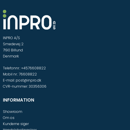
INPRO A/S
Smedevej 2
7190 Billund
Denmark
Telefonnr.
:
+4576608822
Mobil nr.
:
76608822
E-mail
:
post@inpro.dk
CVR-nummer
:
30356306
INFORMATION
Showroom
Om os
Kunderne siger
Handelsbetingelser