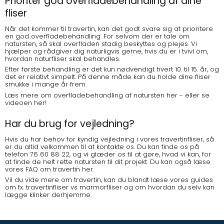
Prioritér god overfladebehandling af dine
fliser
Når det kommer til travertin, kan det godt svare sig at prioritere
en god overfladebehandling. For selvom der er tale om
natursten, så skal overfladen stadig beskyttes og plejes. Vi
hjælper og rådgiver dig naturligvis gerne, hvis du er i tvivl om,
hvordan naturfliser skal behandles.
Efter første behandling er det kun nødvendigt hvert 10. til 15. år, og
det er relativt simpelt. På denne måde kan du holde dine fliser
smukke i mange år frem.
Læs mere om
overfladebehandling af natursten her
- eller se
videoen her!
Har du brug for vejledning?
Hvis du har behov for kyndig vejledning i vores travertinfliser, så
er du altid velkommen til at kontakte os. Du kan finde os på
telefon 76 60 88 22, og vi glæder os til at gøre, hvad vi kan, for
at finde de helt rette natursten til dit projekt. Du kan også læse
vores
FAQ om travertin her
.
Vil du vide mere om travertin, kan du blandt læse vores guides
om fx.
travertinfliser vs marmorfliser
og om hvordan du selv kan
lægge klinker derhjemme.