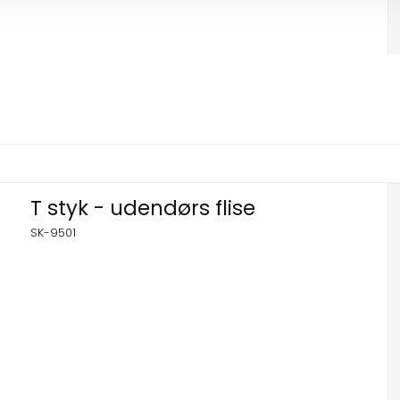
T styk - udendørs flise
SK-9501