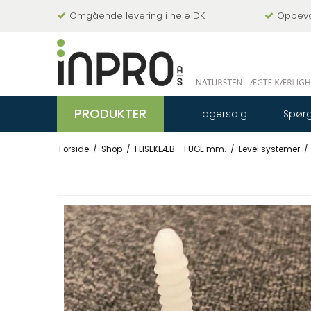
Omgående levering i hele DK
Opbevar
PRODUKTER
Lagersalg
Spørg
Forside
/
Shop
/
FLISEKLÆB - FUGE mm.
/
Level systemer
/