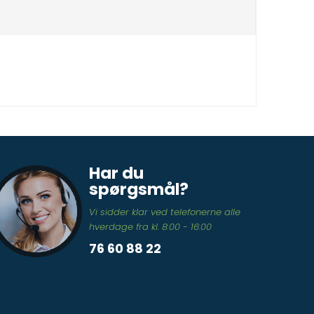
Har du
spørgsmål?
Vi sidder klar ved telefonerne alle
hverdage fra kl. 8:00 - 16:00
76 60 88 22