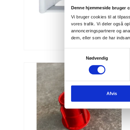
Denne hjemmeside bruger c
Vi bruger cookies til at tilpas
vores trafik. Vi deler også 
annonceringspartnere og anal
dem, eller som de har indsaml
S
Nødvendig
a
m
t
y
k
k
Afvis
e
v
a
l
g