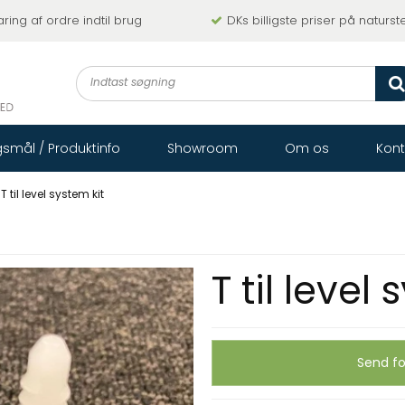
ing af ordre indtil brug
DKs billigste priser på naturst
smål / Produktinfo
Showroom
Om os
Kont
T til level system kit
T til level
Send fo