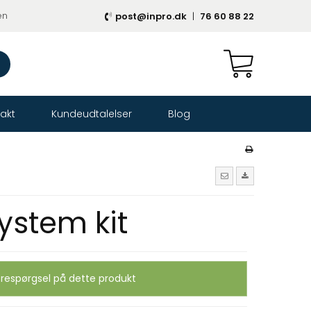
en
post@inpro.dk
|
76 60 88 22
akt
Kundeudtalelser
Blog
 system kit
respørgsel på dette produkt