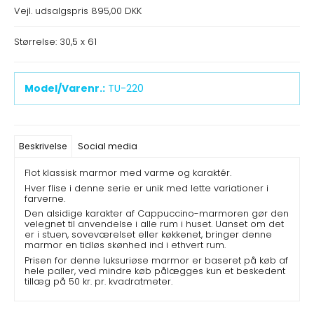
Vejl. udsalgspris 895,00 DKK
Størrelse: 30,5 x 61
Model/Varenr.:
TU-220
Beskrivelse
Social media
Flot klassisk marmor med varme og karaktér.
Hver flise i denne serie er unik med lette variationer i
farverne.
Den alsidige karakter af Cappuccino-marmoren gør den
velegnet til anvendelse i alle rum i huset. Uanset om det
er i stuen, soveværelset eller køkkenet, bringer denne
marmor en tidløs skønhed ind i ethvert rum.
Prisen for denne luksuriøse marmor er baseret på køb af
hele paller, ved mindre køb pålægges kun et beskedent
tillæg på 50 kr. pr. kvadratmeter.