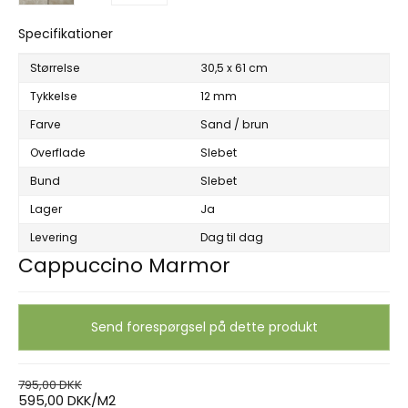
Specifikationer
Størrelse
30,5 x 61 cm
Tykkelse
12 mm
Farve
Sand / brun
Overflade
Slebet
Bund
Slebet
Lager
Ja
Levering
Dag til dag
Cappuccino Marmor
Send forespørgsel på dette produkt
795,00 DKK
595,00 DKK/M2