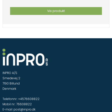
Vis produkt
INPRO A/S
Smedevej 2
7190 Billund
Denmark
Telefonnr.
:
+4576608822
Mobil nr.
:
76608822
E-mail
:
post@inpro.dk