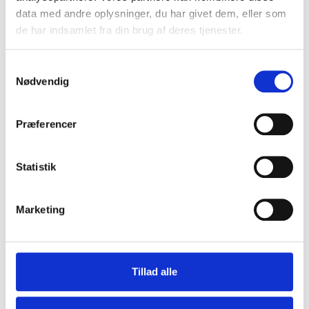
data med andre oplysninger, du har givet dem, eller som
de har indsamlet fra din brug af deres tjenester.
S
Nødvendig
a
m
t
Præferencer
y
k
k
Statistik
e
v
Marketing
a
Jura Marmor Grå / Grau. Slebet
l
TT-792AB
g
Fast lavpris. Omgående levering
Tillad alle