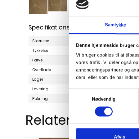
Samtykke
Specifikationer
Størrelse
100 x 250 cm.
Denne hjemmeside bruger c
Tykkelse
30 mm.
Vi bruger cookies til at tilpas
Farve
Dyb brun
vores trafik. Vi deler også 
Overflade
Slebet
annonceringspartnere og anal
dem, eller som de har indsaml
Lager
Ja
Levering
Dag til dag
S
Pakning
1 stk. På specialpalle
Nødvendig
a
m
Relaterede produ
t
y
k
k
Afvis