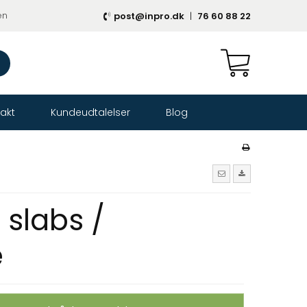
en
post@inpro.dk
|
76 60 88 22
akt
Kundeudtalelser
Blog
 slabs /
e