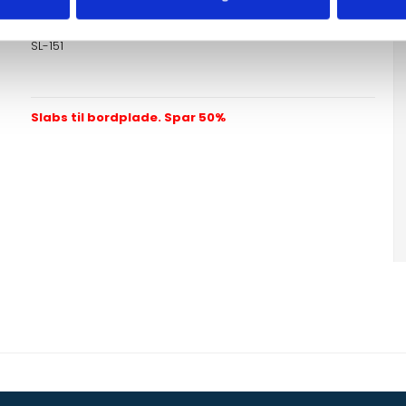
Gris Pulpis slabs / bordplade
SL-151
Slabs til bordplade. Spar 50%