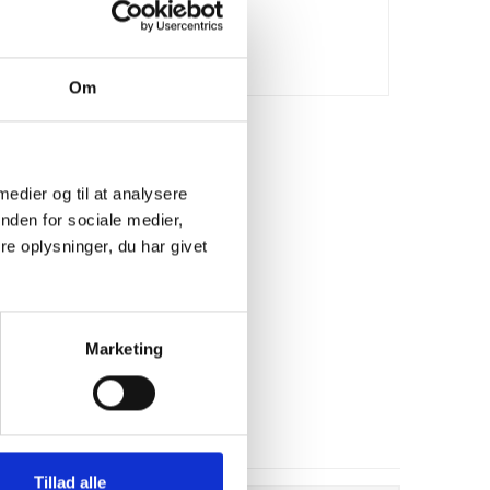
ler poleret overflade.
e på telefon 7660 8822
e, findes også naturstensgulv >>
Om
 medier og til at analysere
nden for sociale medier,
e oplysninger, du har givet
Marketing
Tillad alle