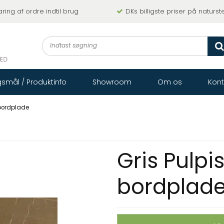
ing af ordre indtil brug
DKs billigste priser på naturst
smål / Produktinfo
Showroom
Om os
Kont
 bordplade
Gris Pulpis
bordplad