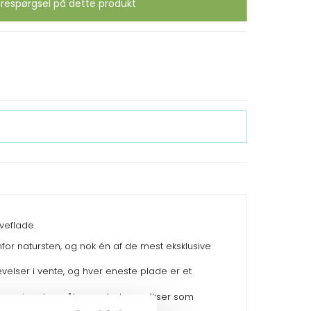
respørgsel på dette produkt
veflade.
for natursten, og nok én af de mest eksklusive
evelser i vente, og hver eneste plade er et
ere i andre mål som plader og fliser som