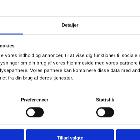
Vælg mellem børstet, slebet el
Hør nærmere om mulighedern
I samme serie som denne plad
Detaljer
ookies
se vores indhold og annoncer, til at vise dig funktioner til sociale
oplysninger om din brug af vores hjemmeside med vores partnere i
ysepartnere. Vores partnere kan kombinere disse data med andr
et fra din brug af deres tjenester.
Præferencer
Statistik
kter
Tillad valgte