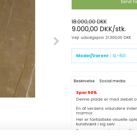
Send fo
18.000,00 DKK
9.000,00 DKK/stk.
Vejl. udsalgspris 21.300,00 DKK
Model/Varenr.:
SL-150
Beskrivelse
Social media
Spar 50%
Denne plade er med slebet o
Èn af verdens vidundere inden
marmor.
Her er fantastiske visuelle opl
kunstværk i sig selv.
Denne marmor kan vi også lev
bestillingsvare.