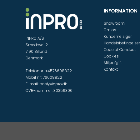
INFORMATION
Showroom
Om os
Kunderne siger
INPRO A/S
Handelsbetingelser
Smedevej 2
Code of Conduct
7190 Billund
Cookies
Denmark
Miljøafgift
Kontakt
Telefonnr.
:
+4576608822
Mobil nr.
:
76608822
E-mail
:
post@inpro.dk
CVR-nummer
:
30356306