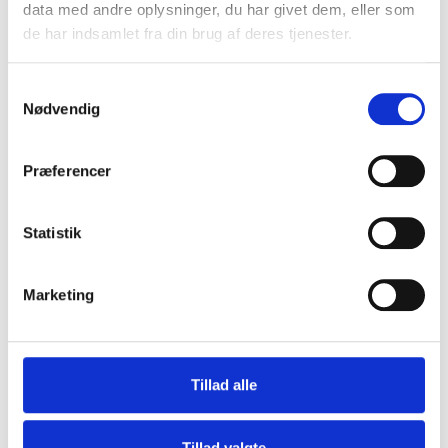
data med andre oplysninger, du har givet dem, eller som
de har indsamlet fra din brug af deres tjenester.
S
Nødvendig
a
m
t
Præferencer
y
k
k
Statistik
e
v
Marketing
a
l
Altivo Skifer Black
g
SG-181Black
Tillad alle
Bestseller. Lav
palle pris
Tillad valgte