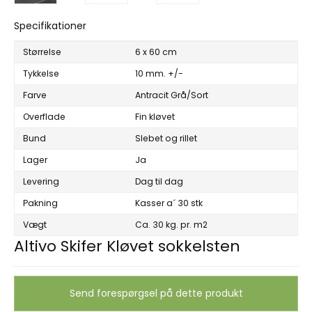
Specifikationer
Størrelse
6 x 60 cm
Tykkelse
10 mm. +/-
Farve
Antracit Grå/Sort
Overflade
Fin kløvet
Bund
Slebet og rillet
Lager
Ja
Levering
Dag til dag
Pakning
Kasser a´ 30 stk
Vægt
Ca. 30 kg. pr. m2
Altivo Skifer Kløvet sokkelsten
Send forespørgsel på dette produkt