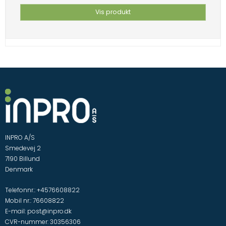
Vis produkt
INPRO A/S
Smedevej 2
7190 Billund
Denmark
Telefonnr.
:
+4576608822
Mobil nr.
:
76608822
E-mail
:
post@inpro.dk
CVR-nummer
:
30356306