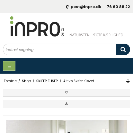
post@inpro.dk
|
76 60 88 22
Forside
/
Shop
/
SKIFER FLISER
/
Altivo Skifer Kløvet