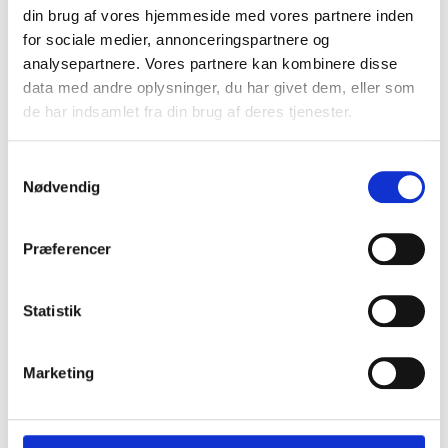
din brug af vores hjemmeside med vores partnere inden
for sociale medier, annonceringspartnere og
analysepartnere. Vores partnere kan kombinere disse
data med andre oplysninger, du har givet dem, eller som
de har indsamlet fra din brug af deres tjenester.
S
Nødvendig
a
m
t
Præferencer
y
k
k
Statistik
e
v
Marketing
a
l
g