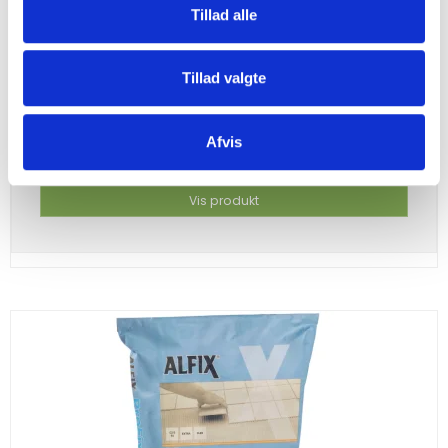
Tillad alle
Altivo Skifer Kløvet
Tillad valgte
SG-190
Bestseller.
Omgående levering.
Afvis
Vis produkt