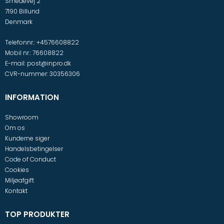
Smedevej 2
7190 Billund
Denmark
Telefonnr.
:
+4576608822
Mobil nr.
:
76608822
E-mail
:
post@inpro.dk
CVR-nummer
:
30356306
INFORMATION
Showroom
Om os
Kunderne siger
Handelsbetingelser
Code of Conduct
Cookies
Miljøafgift
Kontakt
TOP PRODUKTER