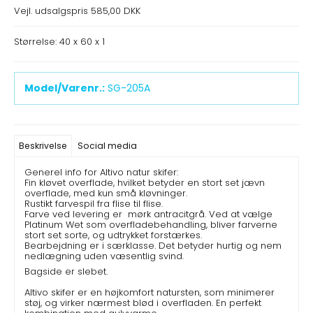
Vejl. udsalgspris 585,00 DKK
Størrelse: 40 x 60 x 1
Model/Varenr.:
SG-205A
Beskrivelse
Social media
Generel info for Altivo natur skifer:
Fin kløvet overflade, hvilket betyder en stort set jævn
overflade, med kun små kløvninger.
Rustikt farvespil fra flise til flise.
Farve ved levering er mørk antracitgrå. Ved at vælge
Platinum Wet som overfladebehandling, bliver farverne
stort set sorte, og udtrykket forstærkes.
Bearbejdning er i særklasse. Det betyder hurtig og nem
nedlægning uden væsentlig svind.
Bagside er slebet.
Altivo skifer er en højkomfort natursten, som minimerer
støj, og virker nærmest blød i overfladen. En perfekt