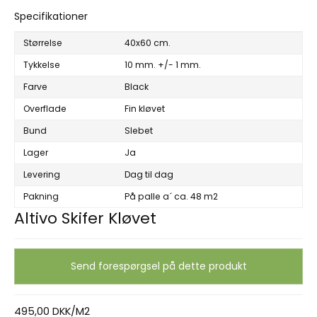
Specifikationer
Størrelse
40x60 cm.
Tykkelse
10 mm. +/- 1 mm.
Farve
Black
Overflade
Fin kløvet
Bund
Slebet
Lager
Ja
Levering
Dag til dag
Pakning
På palle a´ ca. 48 m2
Altivo Skifer Kløvet
Send forespørgsel på dette produkt
495,00 DKK/M2