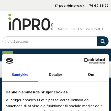
post@inpro.dk
|
76 60 88 22
Forside
/
top contact info
Samtykke
Detaljer
Om
post@inpro.dk
|
76 60 88 22
Denne hjemmeside bruger cookies
Vi bruger cookies til at tilpasse vores indhold og
annoncer, til at vise dig funktioner til sociale medier og til