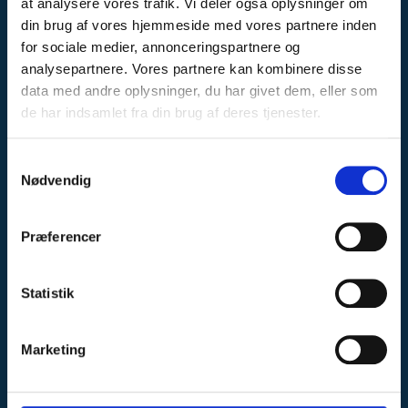
at analysere vores trafik. Vi deler også oplysninger om
INPRO A/S
Smedevej 2
din brug af vores hjemmeside med vores partnere inden
7190 Billund
for sociale medier, annonceringspartnere og
Denmark
analysepartnere. Vores partnere kan kombinere disse
data med andre oplysninger, du har givet dem, eller som
Telefonnr.
:
+4576608822
de har indsamlet fra din brug af deres tjenester.
Mobil nr.
:
76608822
E-mail
:
post@inpro.dk
CVR-nummer
:
30356306
S
Nødvendig
a
INFORMATION
m
t
Showroom
Præferencer
y
Om os
k
Kunderne siger
Handelsbetingelser
k
Statistik
Code of Conduct
e
Cookies
v
Miljøafgift
Marketing
a
Kontakt
l
g